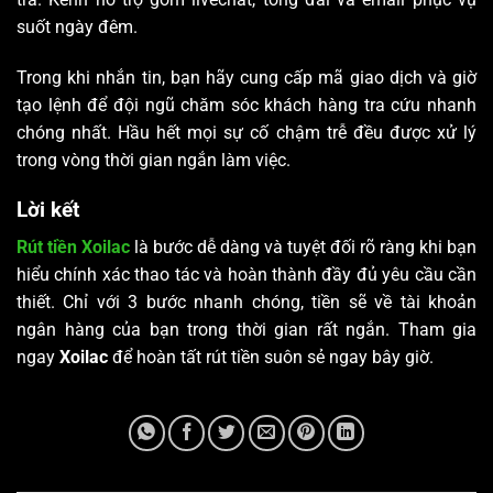
suốt ngày đêm.
Trong khi nhắn tin, bạn hãy cung cấp mã giao dịch và giờ
tạo lệnh để đội ngũ chăm sóc khách hàng tra cứu nhanh
chóng nhất. Hầu hết mọi sự cố chậm trễ đều được xử lý
trong vòng thời gian ngắn làm việc.
Lời kết
R
út tiền Xoilac
là bước dễ dàng và tuyệt đối rõ ràng khi bạn
hiểu chính xác thao tác và hoàn thành đầy đủ yêu cầu cần
thiết. Chỉ với 3 bước nhanh chóng, tiền sẽ về tài khoản
ngân hàng của bạn trong thời gian rất ngắn. Tham gia
ngay
Xoilac
để hoàn tất rút tiền suôn sẻ ngay bây giờ.