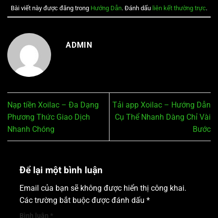
Bài viết này được đăng trong
Hướng Dẫn
. Đánh dấu
liên kết thường trực
.
ADMIN
Nạp tiền Xoilac – Đa Dạng
Tải app Xoilac – Hướng Dẫn
Phương Thức Giao Dịch
Cụ Thể Nhanh Dàng Chỉ Vài
Nhanh Chóng
Bước
Để lại một bình luận
Email của bạn sẽ không được hiển thị công khai.
Các trường bắt buộc được đánh dấu
*
Bình luận
*