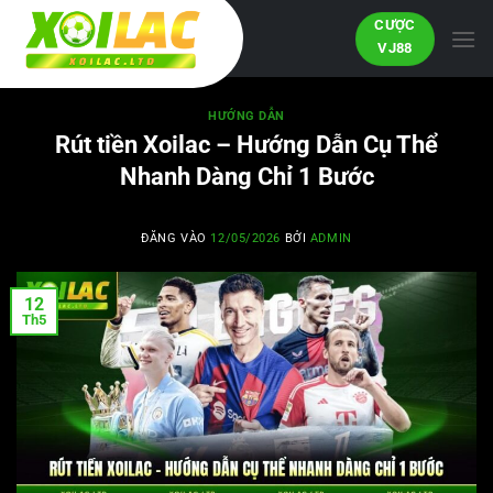
Bỏ
CƯỢC
qua
VJ88
nội
dung
HƯỚNG DẪN
Rút tiền Xoilac – Hướng Dẫn Cụ Thể
Nhanh Dàng Chỉ 1 Bước
ĐĂNG VÀO
12/05/2026
BỞI
ADMIN
12
Th5