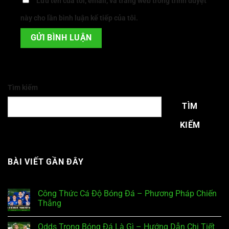
Lưu tên của tôi, email, và trang web trong trình duyệt
này cho lần bình luận kế tiếp của tôi.
Tìm kiếm
TÌM
KIẾM
BÀI VIẾT GẦN ĐÂY
Công Thức Cá Độ Bóng Đá – Phương Pháp Chiến
Thắng
Odds Trong Bóng Đá Là Gì – Hướng Dẫn Chi Tiết