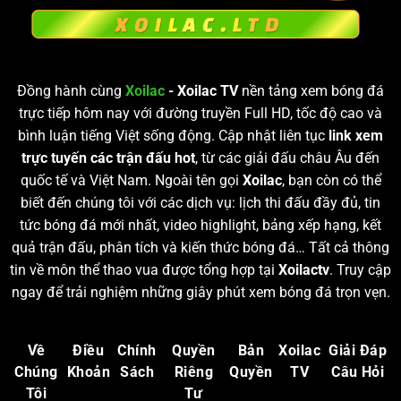
Đồng hành cùng
Xoilac
- Xoilac TV
nền tảng xem bóng đá
trực tiếp hôm nay với đường truyền Full HD, tốc độ cao và
bình luận tiếng Việt sống động. Cập nhật liên tục
link xem
trực tuyến các trận đấu hot
, từ các giải đấu châu Âu đến
quốc tế và Việt Nam. Ngoài tên gọi
Xoilac
, bạn còn có thể
biết đến chúng tôi với các dịch vụ: lịch thi đấu đầy đủ, tin
tức bóng đá mới nhất, video highlight, bảng xếp hạng, kết
quả trận đấu, phân tích và kiến thức bóng đá… Tất cả thông
tin về môn thể thao vua được tổng hợp tại
Xoilactv
. Truy cập
ngay để trải nghiệm những giây phút xem bóng đá trọn vẹn.
Về
Điều
Chính
Quyền
Bản
Xoilac
Giải Đáp
Chúng
Khoản
Sách
Riêng
Quyền
TV
Câu Hỏi
Tôi
Tư