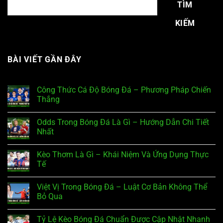
TÌM
KIẾM
BÀI VIẾT GẦN ĐÂY
Công Thức Cá Độ Bóng Đá – Phương Pháp Chiến
Thắng
Odds Trong Bóng Đá Là Gì – Hướng Dẫn Chi Tiết
Nhất
Kèo Thơm Là Gì – Khái Niệm Và Ứng Dụng Thực
Tế
Việt Vị Trong Bóng Đá – Luật Cơ Bản Không Thể
Bỏ Qua
Tỷ Lệ Kèo Bóng Đá Chuẩn Được Cập Nhật Nhanh