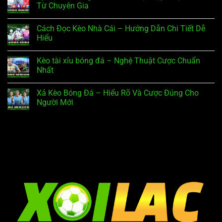
Từ Chuyên Gia
Cách Đọc Kèo Nhà Cái – Hướng Dẫn Chi Tiết Dễ
Hiểu
Kèo tài xỉu bóng đá – Nghệ Thuật Cược Chuẩn
Nhất
Xả Kèo Bóng Đá – Hiểu Rõ Và Cược Đúng Cho
Người Mới