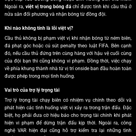
Ngoài ra,
việt vị trong bóng đá
chỉ được tính khi cầu thủ ở
nửa sân đối phương và nhận bóng từ đồng đội.
Khi nào không tính là lỗi việt vị?
Cầu thủ không bị phạm việt vị khi nhận bóng từ ném biên,
đá phạt góc hoặc cú sút penalty theo luật FIFA. Bên cạnh
đó, nếu cầu thủ đứng trên cùng hàng với hậu vệ cuối cùng
của đội bạn thì cũng không vi phạm. Đồng thời, việc chạy
về phía khung thành nhà từ vị trí onside ban đầu hoàn toàn
được phép trong mọi tình huống.
Vai trò của trợ lý trọng tài
Trợ lý trọng tài chạy biên có nhiệm vụ chính theo dõi và
phát hiện các tình huống việt vị xảy ra trong trận đấu. Đặc
biệt, họ phải đưa cờ hiệu báo cho trọng tài chính khi phát
hiện vi phạm để dừng trận đấu kịp thời. Ngoài ra, công
nghệ VAR hiện đại cũng hỗ trợ kiểm tra lại những tình